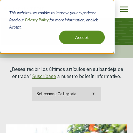
Pasar
al
This website uses cookies to improve your experience.
contenido
Read our
Privacy Policy
for more information, or click
principal
Accept.
Blog
Accept
Inicio
Recursos
Blog
Ruta
¿Desea recibir los últimos artículos en su bandeja de
de
entrada?
Suscríbase
a nuestro boletín informativo.
navegación
Categoría