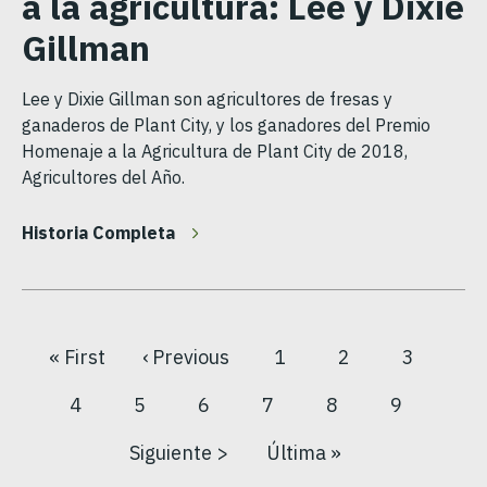
a la agricultura: Lee y Dixie
Gillman
Lee y Dixie Gillman son agricultores de fresas y
ganaderos de Plant City, y los ganadores del Premio
Homenaje a la Agricultura de Plant City de 2018,
Agricultores del Año.
Historia Completa
« First
‹ Previous
1
2
3
Primera
Página
Página
Página
Página
Paginación
página
anterior
4
5
6
7
8
9
Página
Página
Página
Página
Página
Página
actual
Siguiente >
Última »
Siguiente
Última