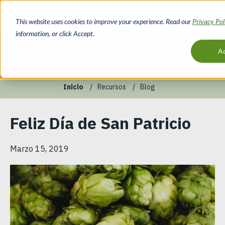
Pasar
al
This website uses cookies to improve your experience. Read our
Privacy Po
contenido
information, or click Accept.
principal
Blog
A
Inicio
Recursos
Blog
Ruta
Feliz Día de San Patricio
de
navegación
Marzo 15, 2019