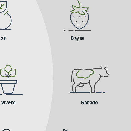
cos
Bayas
Vivero
Ganado