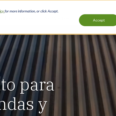
licy
for more information, or click Accept.
Préstamos
Servicios
Recursos
Accept
Main
navigation
to para
endas y