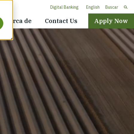
Digital Banking
English
Buscar
Header
Acerca de
Contact Us
Apply Now
Navigation