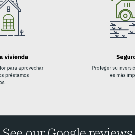
 vivienda
Seguro
ltor para aprovechar
Proteger su inversió
vos préstamos
es más imp
os.
See our Google reviews