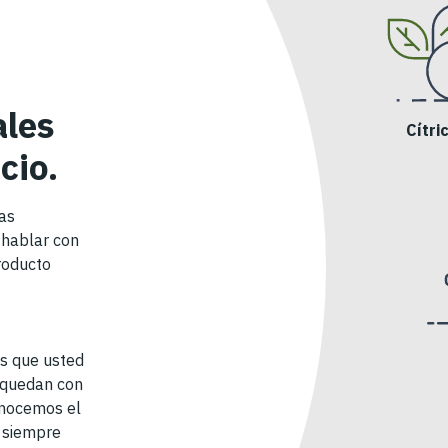
ales
Cítri
cio.
ias
 hablar con
roducto
s que usted
e quedan con
onocemos el
y siempre