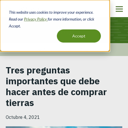
Pasar
al
This website uses cookies to improve your experience.
contenido
Read our
Privacy Policy
for more information, or click
principal
Accept.
Blog
Accept
Inicio
Recursos
Blog
Ruta
Tres preguntas
de
importantes que debe
navegación
hacer antes de comprar
tierras
Octubre 4, 2021