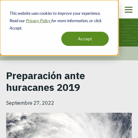
Pasar
al
This website uses cookies to improve your experience.
contenido
Read our
Privacy Policy
for more information, or click
principal
Accept.
Blog
Accept
Inicio
Recursos
Blog
Ruta
Preparación ante
de
huracanes 2019
navegación
Septiembre 27, 2022