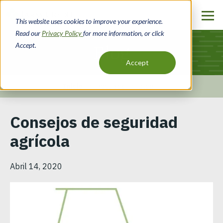
Pasar
al
This website uses cookies to improve your experience.
contenido
Read our
Privacy Policy
for more information, or click
principal
Accept.
Blog
Accept
Inicio
Recursos
Blog
Ruta
Consejos de seguridad
de
agrícola
navegación
Abril 14, 2020