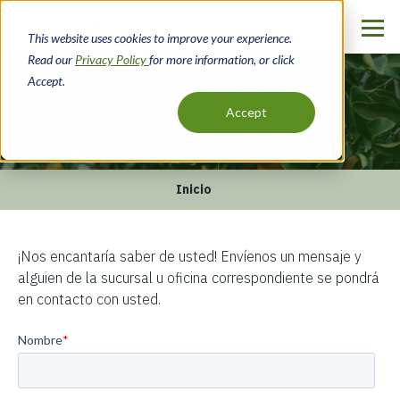
Pasar
al
This website uses cookies to improve your experience.
contenido
Read our
Privacy Policy
for more information, or click
principal
Accept.
Préstamo de lote de
Accept
contacto
Inicio
Ruta
de
¡Nos encantaría saber de usted! Envíenos un mensaje y
alguien de la sucursal u oficina correspondiente se pondrá
navegación
en contacto con usted.