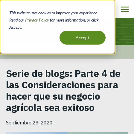
Pasar
al
This website uses cookies to improve your experience.
contenido
Read our
Privacy Policy
for more information, or click
principal
Accept.
Blog
Accept
Inicio
Recursos
Blog
Ruta
Serie de blogs: Parte 4 de
de
las Consideraciones para
navegación
hacer que su negocio
agrícola sea exitoso
Septiembre 23, 2020