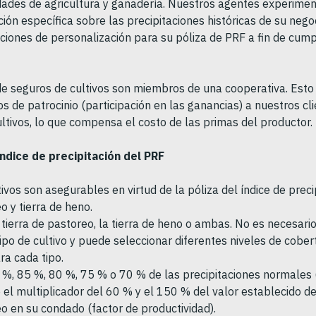
ades de agricultura y ganadería. Nuestros agentes experimen
ón específica sobre las precipitaciones históricas de su negoc
ciones de personalización para su póliza de PRF a fin de cumpl
de seguros de cultivos son miembros de una cooperativa. Est
s de patrocinio (participación en las ganancias) a nuestros cl
ltivos, lo que compensa el costo de las primas del productor.
índice de precipitación del PRF
tivos son asegurables en virtud de la póliza del índice de prec
o y tierra de heno.
a tierra de pastoreo, la tierra de heno o ambas. No es necesari
po de cultivo y puede seleccionar diferentes niveles de cober
ara cada tipo.
90 %, 85 %, 80 %, 75 % o 70 % de las precipitaciones normales 
 el multiplicador del 60 % y el 150 % del valor establecido de
eo en su condado (factor de productividad).