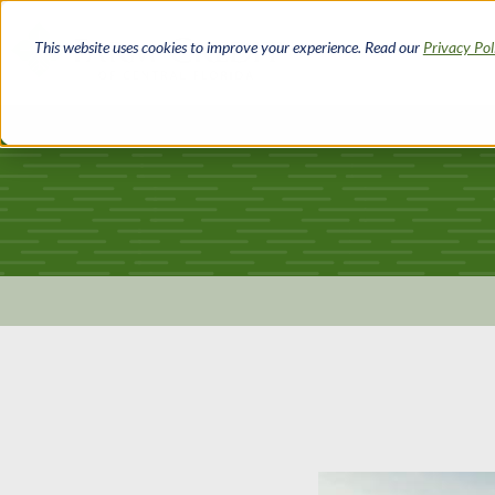
Pasar
al
This website uses cookies to improve your experience. Read our
Privacy Po
contenido
principal
Ruta
de
navegación