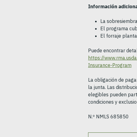
Información adicion
La sobresiembra 
El programa cubr
El forraje plan
Puede encontrar detal
https://www.rma.usda
Insurance-Program
La obligación de pagar
la junta. Las distribuc
elegibles pueden part
condiciones y exclusi
N.º NMLS 685850