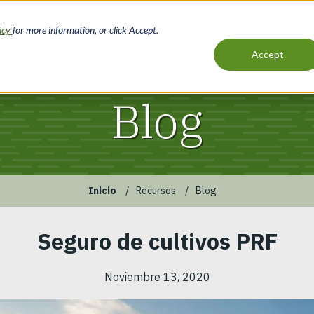
licy
for more information, or click Accept.
Préstamos
Servicios
Recursos
Accept
Main
navigation
Blog
Inicio
Recursos
Blog
Seguro de cultivos PRF
Noviembre 13, 2020