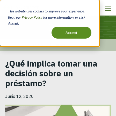
Pasar
al
This website uses cookies to improve your experience.
contenido
Read our
Privacy Policy
for more information, or click
principal
Accept.
Blog
Accept
Inicio
Recursos
Blog
Ruta
¿Qué implica tomar una
de
decisión sobre un
navegación
préstamo?
Junio 12, 2020