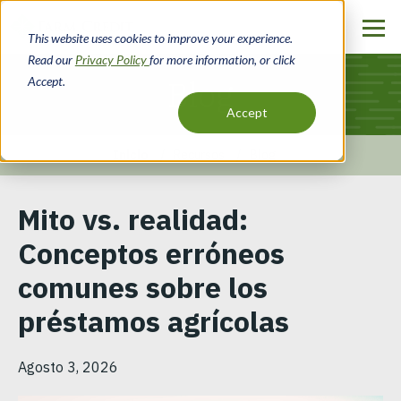
Pasar
al
This website uses cookies to improve your experience.
contenido
Read our
Privacy Policy
for more information, or click
principal
Accept.
Blog
Accept
Inicio
Recursos
Blog
Ruta
Mito vs. realidad:
de
Conceptos erróneos
navegación
comunes sobre los
préstamos agrícolas
Agosto 3, 2026