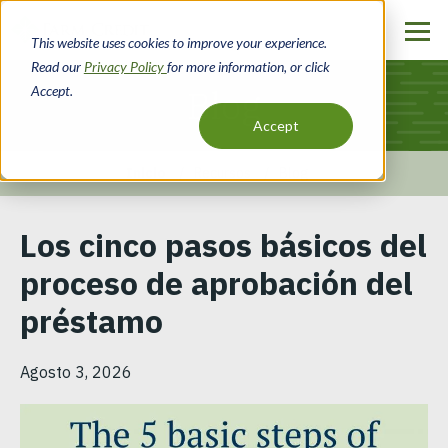
Pasar
al
This website uses cookies to improve your experience.
contenido
Read our
Privacy Policy
for more information, or click
principal
Accept.
Blog
Accept
Inicio
Recursos
Blog
Ruta
Los cinco pasos básicos del
de
proceso de aprobación del
navegación
préstamo
Agosto 3, 2026