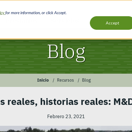
licy
for more information, or click Accept.
Préstamos
Servicios
Recursos
Accept
Main
navigation
Blog
Inicio
Recursos
Blog
s reales, historias reales: M&
Febrero 23, 2021