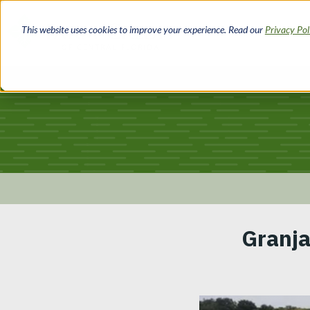
Pasar
al
This website uses cookies to improve your experience. Read our
Privacy Po
contenido
principal
Ruta
Granja
de
navegación