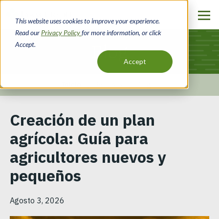
Pasar
al
This website uses cookies to improve your experience.
contenido
Read our
Privacy Policy
for more information, or click
principal
Accept.
Blog
Accept
Inicio
Recursos
Blog
Ruta
Creación de un plan
de
agrícola: Guía para
navegación
agricultores nuevos y
pequeños
Agosto 3, 2026