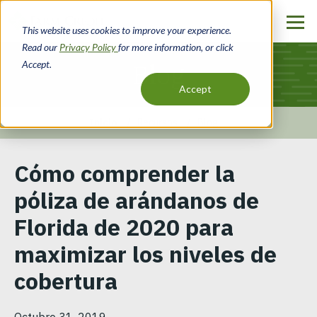
Pasar
al
This website uses cookies to improve your experience.
contenido
Read our
Privacy Policy
for more information, or click
principal
Accept.
Blog
Accept
Inicio
Recursos
Blog
Ruta
Cómo comprender la
de
póliza de arándanos de
navegación
Florida de 2020 para
maximizar los niveles de
cobertura