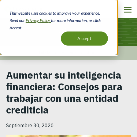
Pasar
al
This website uses cookies to improve your experience.
contenido
Read our
Privacy Policy
for more information, or click
principal
Accept.
Blog
Accept
Inicio
Recursos
Blog
Ruta
Aumentar su inteligencia
de
financiera: Consejos para
navegación
trabajar con una entidad
crediticia
Septiembre 30, 2020